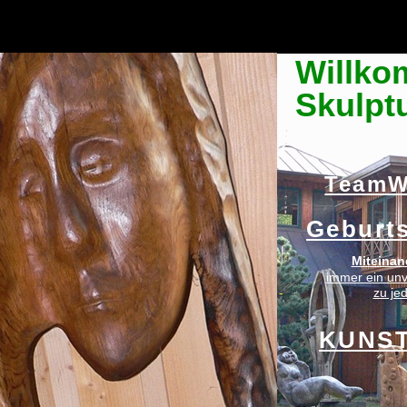
Willko
Skulpt
TeamW
Geburts
Miteinand
immer ein unv
-
zu je
KUNS