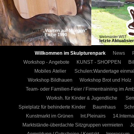
„Warten auf Morgen“
WST
Eiche 1990
Webmaster:WST
letzte Aktualisi
Willkommen im Skulpturenpark
News
Workshop - Angebote
KUNST - SHOPPEN
Bi
Mobiles Atelier
Schulen:Wandertage einma
Workshop Bildhauen
Workshop Brot und Holz
Team- oder Familien-Feier / Firmentrainiing im Am
Worksh. für Kinder & Jugendliche
Sen
Spielplatz für behinderte Kinder
Baumhaus
Sch
Kunstmarkt im Grünen
Int.Pleinairs
14.Interna
Marktstände-überdachte Sitzgruppen vermieten
J
Anmeldung / Gutscheine / Kontakt
Impressum